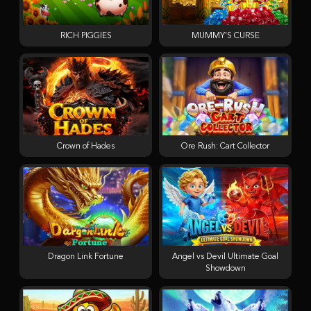
RICH PIGGIES
MUMMY'S CURSE
Crown of Hades
Ore Rush: Cart Collector
Dragon Link Fortune
Angel vs Devil Ultimate Goal
Showdown