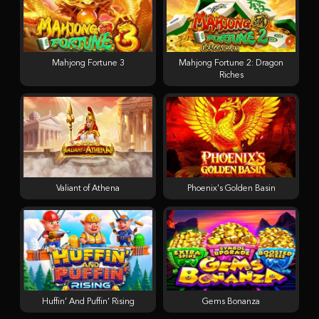
Mahjong Fortune 3
Mahjong Fortune 2: Dragon
Riches
Valiant of Athena
Phoenix's Golden Basin
Huffin’ And Puffin’ Rising
Gems Bonanza