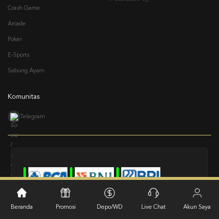
Crash Game
Arcade
Poker
E-Sports
Sabung Ayam
Komunitas
Telegram
Beranda
Promosi
Depo/WD
Live Chat
Akun Saya