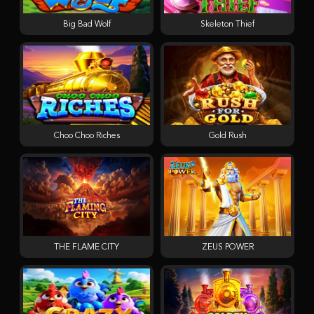
Big Bad Wolf
Skeleton Thief
Choo Choo Riches
Gold Rush
THE FLAME CITY
ZEUS POWER