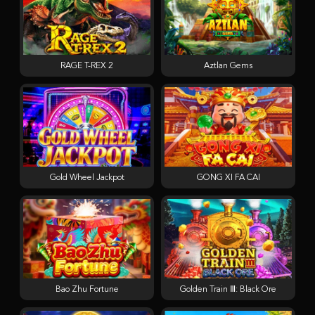
RAGE T-REX 2
Aztlan Gems
Gold Wheel Jackpot
GONG XI FA CAI
Bao Zhu Fortune
Golden Train Ⅲ: Black Ore