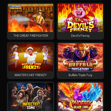
THE GREAT FIREFIGHTER
Devil’s Frenzy
MASTER CHEF FRENZY
Buffalo Triple Fury