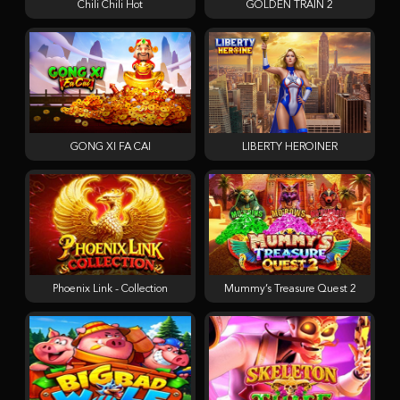
Chili Chili Hot
GOLDEN TRAIN 2
GONG XI FA CAI
LIBERTY HEROINER
Phoenix Link - Collection
Mummy’s Treasure Quest 2