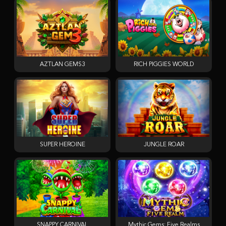
AZTLAN GEMS3
RICH PIGGIES WORLD
SUPER HEROINE
JUNGLE ROAR
SNAPPY CARNIVAL
Mythic Gems: Five Realms