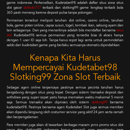
game indonesia. Perkenalkan, Kudetabet98 adalah daftar situs zona situs
slot gacor
slothoki777
terbaik dan slotking99 game lengkap terbaik bola
365 pasti menang karena deposit pulsa tanpa potongan.
Permainan tersebut meliputi taruhan slot online, casino online, taruhan
bola, game poker online, capsa susun, togel, tembak ikan, sabung ayam dan
lain sebagainya. Dan yang menariknya adalah bila mendaftar bersama
situs
slot
Kudetabet98 semua permainan yang tersedia bisa di akses hanya
dengan 1 user ID saja loh. Tanpa harus repot lagi serta untuk pemindahan
saldo dari kudetabet game yang berlaku semuanya otomatis dipindahkan.
Kenapa Kita Harus
Mempercayai Kudetabet98
Slotking99 Zona Slot Terbaik
Sebagai agen online terpercaya pastinya semua pecinta taruhan harus
bergabung dengan situs yang tepat. Dengan sistem transaksi deposit dan
withdraw yang super cepat yaitu hanya memakan waktu maksimal 5 menit
saja. Semua transaksi akan diproses oleh sistem
slotking99
bersama
kudetabet98. Pastinya bersama agen Kudetabet Slot juga semua member
akan dipandu langsung oleh costumer service yang aktif 24 jam serta ramah
dan berpengalaman.
Para member juga akan di tawarkan berbagai macam jenis promo situs slot