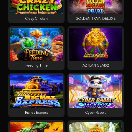
Crazy Chicken
GOLDEN TRAIN DELUXE
Feeding Time
AZTLAN GEMS2
Riches Express
Cyber Rabbit