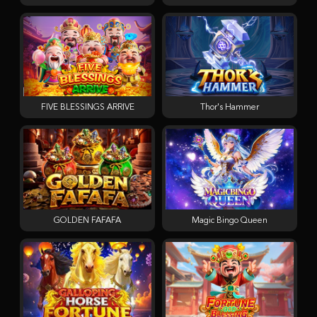
FIVE BLESSINGS ARRIVE
Thor's Hammer
GOLDEN FAFAFA
Magic Bingo Queen