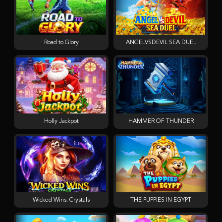
Road to Glory
ANGELVSDEVIL SEA DUEL
Holly Jackpot
HAMMER OF THUNDER
Wicked Wins: Crystals
THE PUPPIES IN EGYPT