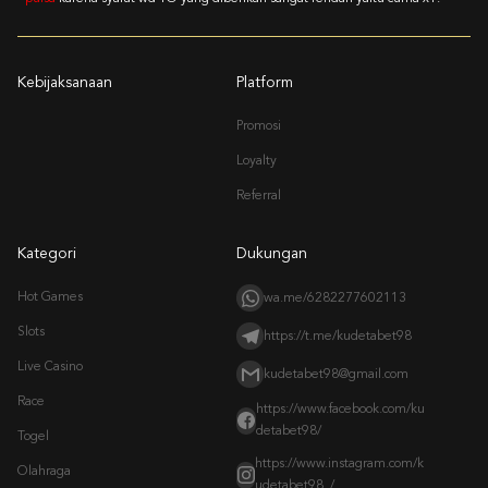
Kebijaksanaan
Platform
Promosi
Loyalty
Referral
Kategori
Dukungan
Hot Games
wa.me/6282277602113
Slots
https://t.me/kudetabet98
Live Casino
kudetabet98@gmail.com
Race
https://www.facebook.com/ku
detabet98/
Togel
https://www.instagram.com/k
Olahraga
udetabet98_/