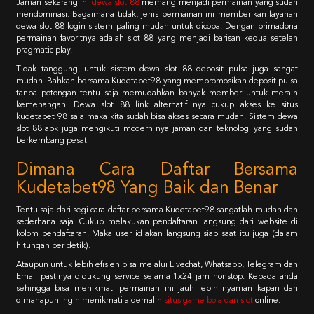
Jaman sekarang ini
dewa slot 88
memang menjadi permainan yang sudah
mendominasi. Bagaimana tidak, jenis permainan ini memberikan layanan
dewa slot 88 login sistem paling mudah untuk dicoba. Dengan primadona
permainan favoritnya adalah slot 88 yang menjadi barisan kedua setelah
pragmatic play.
Tidak tanggung, untuk sistem dewa slot 88 deposit pulsa juga sangat
mudah. Bahkan bersama Kudetabet98 yang mempromosikan deposit pulsa
tanpa potongan tentu saja memudahkan banyak member untuk meraih
kemenangan. Dewa slot 88 link alternatif nya cukup akses ke situs
kudetabet 98 saja maka kita sudah bisa akses secara mudah. Sistem dewa
slot 88 apk juga mengikuti modern nya jaman dan teknologi yang sudah
berkembang pesat
Dimana Cara Daftar Bersama
Kudetabet98 Yang Baik dan Benar
Tentu saja dari segi cara daftar bersama Kudetabet98 sangatlah mudah dan
sederhana saja. Cukup melakukan pendaftaran langsung dari website di
kolom pendaftaran. Maka user id akan langsung siap saat itu juga (dalam
hitungan per detik).
Ataupun untuk lebih efisien bisa melalui Livechat, Whatsapp, Telegram dan
Email pastinya didukung service selama 1x24 jam nonstop. Kepada anda
sehingga bisa menikmati permainan ini jauh lebih nyaman kapan dan
dimanapun ingin menikmati aldernalin
situs game bola dan slot
online.