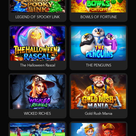
LEGEND OF SPOOKY LINK
BOWLS OF FORTUNE
The Halloween Rascal
THE PENGUINS
WICKED RICHES
Gold Rush Mania