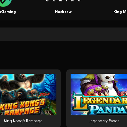
oGaming
Hacksaw
King M
King Kong’s Rampage
Legendary Panda