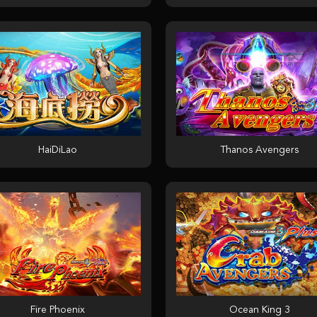
HaiDiLao
Thanos Avengers
Fire Phoenix
Ocean King 3