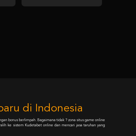
aru di Indonesia
gan bonus berlimpah. Bagaimana tidak ? zona situs game online
alih ke sistem Kudetabet online dan mencari jasa taruhan yang