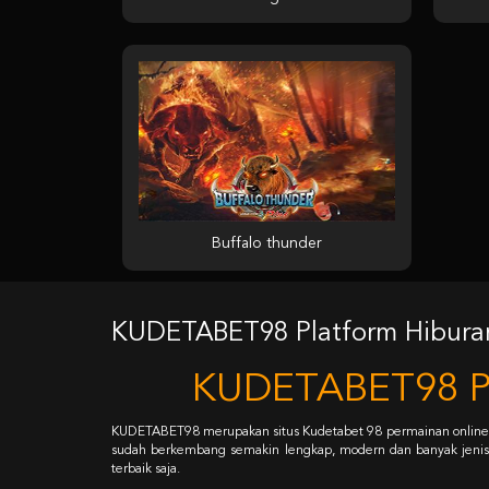
Buffalo thunder
KUDETABET98 Platform Hiburan 
KUDETABET98 Pla
KUDETABET98 merupakan situs Kudetabet 98 permainan onlin
sudah berkembang semakin lengkap, modern dan banyak jenis. T
terbaik saja.