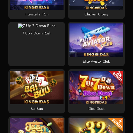
Interstellar Run
Chicken Crossy
7 Up 7 Down Rush
Elite Aviator Club
Bai Buu
Dice Duet