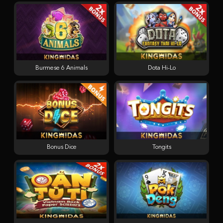
Burmese 6 Animals
Dota Hi-Lo
Bonus Dice
Tongits