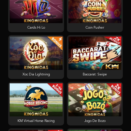
Cards Hi Lo
Coin Pusher
Xoc Dia Lightning
Baccarat: Swipe
KM Virtual Horse Racing
Jogo De Bozo