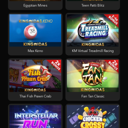
Egyptian Mines
Teen Patti Blitz
Max Keno
KM Virtual Treadmill Racing
Thai Fish Prawn Crab
Fan Tan Classic