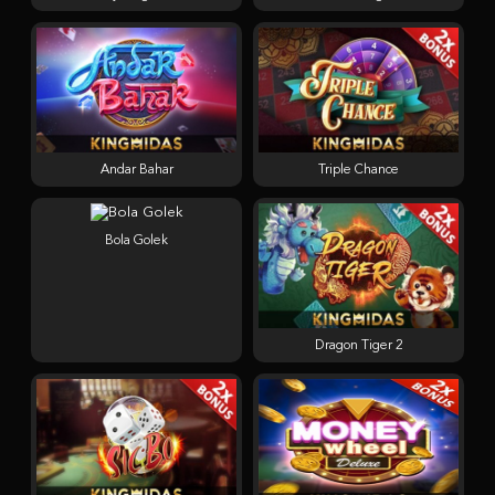
Andar Bahar
Triple Chance
Bola Golek
Dragon Tiger 2