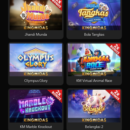
Jhandi Munda
Bola Tangkas
Olympus Glory
KM Virtual Animal Race
KM Marble Knockout
Belangkai 2