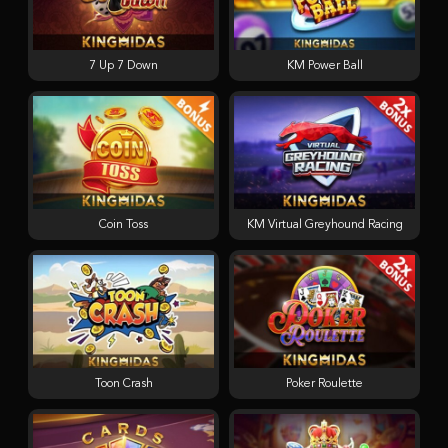
7 Up 7 Down
KM Power Ball
Coin Toss
KM Virtual Greyhound Racing
Toon Crash
Poker Roulette