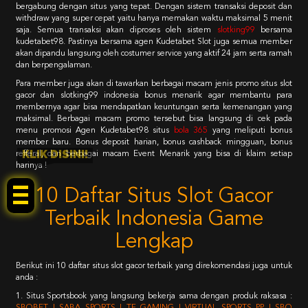
bergabung dengan situs yang tepat. Dengan sistem transaksi deposit dan
withdraw yang super cepat yaitu hanya memakan waktu maksimal 5 menit
saja. Semua transaksi akan diproses oleh sistem
slotking99
bersama
kudetabet98. Pastinya bersama agen Kudetabet Slot juga semua member
akan dipandu langsung oleh costumer service yang aktif 24 jam serta ramah
dan berpengalaman.
Para member juga akan di tawarkan berbagai macam jenis promo situs slot
gacor dan slotking99 indonesia bonus menarik agar membantu para
membernya agar bisa mendapatkan keuntungan serta kemenangan yang
maksimal. Berbagai macam promo tersebut bisa langsung di cek pada
menu promosi Agen Kudetabet98 situs
bola 365
yang meliputi bonus
member baru. Bonus deposit harian, bonus cashback mingguan, bonus
KLIK DISINI!
refferal, dan berbagai macam Event Menarik yang bisa di klaim setiap
harinya !
10 Daftar Situs Slot Gacor
Terbaik Indonesia Game
Lengkap
Berikut ini 10 daftar situs slot gacor terbaik yang direkomendasi juga untuk
anda :
1. Situs Sportsbook yang langsung bekerja sama dengan produk raksasa :