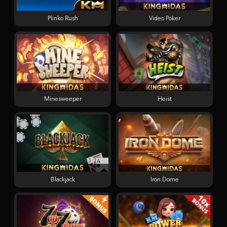
Plinko Rush
Video Poker
Minesweeper
Heist
Blackjack
Iron Dome