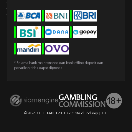
* Selama bank maintenance dan bank offline deposit dan
penarikan tidak dapat diproses
©2026 KUDETABET98. Hak cipta dilindungi | 18+