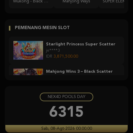
Wukong - Black Scatter
Mahjong Ways
PEMENANG MESIN SLOT
Starlight Princess Super Scatter
je****3
IDR
3,871,500.00
Mahjong Wins 3 – Black Scatter
iva****0
IDR
3,160,000.00
NEX4D POOLS DAY
Starlight Princess Super Scatter
je****3
6315
IDR
2,996,530.00
Mahjong Wins - Gong Xi Fa Cai
Sab, 08-Agt-2026 00.00.00
adh****7