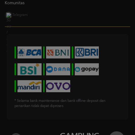
Telegram
* Selama bank maintenance dan bank offline deposit dan
penarikan tidak dapat diproses