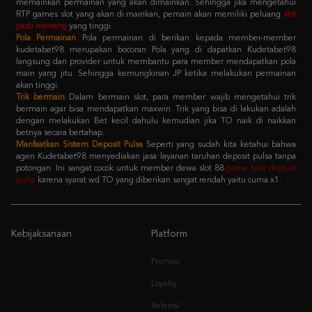
RTP games slot yang akan di mainkan, pemain akan memiliki peluang
slot
pasti menang
yang tinggi.
Pola Permainan
Pola permainan di berikan kepada member-member
kudetabet98 merupakan bocoran Pola yang di dapatkan Kudetabet98
langsung dari provider untuk membantu para member mendapatkan pola
main yang jitu. Sehingga kemungkinan JP ketika melakukan permainan
akan tinggi.
Trik bermain
Dalam bermain slot, para member wajib mengetahui trik
bermain agar bisa mendapatkan maxwin. Trik yang bisa di lakukan adalah
dengan melakukan Bet kecil dahulu kemudian jika TO naik di naikkan
betnya secara bertahap.
Manfaatkan Sistem Deposit Pulsa
Seperti yang sudah kita ketahui bahwa
agen Kudetabet98 menyediakan jasa layanan taruhan deposit pulsa tanpa
potongan. Ini sangat cocok untuk member dewa slot 88
game bola deposit
pulsa
karena syarat wd TO yang diberikan sangat rendah yaitu cuma x1.
Kebijaksanaan
Platform
Promosi
Loyalty
Referral