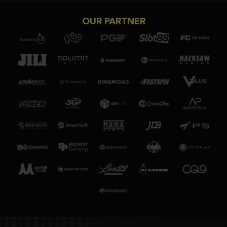
OUR PARTNER