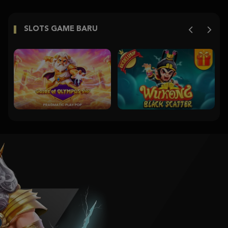
IDR
2,056,600.00
SLOTS GAME BARU
Gates of Olympus 1000
pr****a
IDR
1,394,750.00
Sweet Bonanza 2500
m****n
IDR
1,273,980.00
Gates of Olympus Super Scatter
leog****4
IDR
1,153,100.00
Gates of Gatot Kaca Super
Scatter
m****9
IDR
1,152,200.00