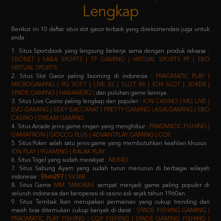
Lengkap
Berikut ini 10 daftar situs slot gacor terbaik yang direkomendasi juga untuk
anda :
1. Situs Sportsbook yang langsung bekerja sama dengan produk raksasa :
SBOBET | SABA SPORTS | TF GAMING | VIRTUAL SPORTS PP | SBO
VIRTUAL SPORTS
2. Situs Slot Gacor paling booming di indonesia :
PRAGMATIC PLAY |
MICROGAMING | PG SOFT | LIVE 22 | SLOT 88 | ION SLOT | JOKER |
SPADE GAMING | HABANERO |
dan puluhan game lainnya.
3. Situs Live Casino paling lengkap dan populer :
ION CASINO | MG LIVE |
EVO GAMING | SEXY BACCARAT | PRETTY GAMING | ASIA GAMING | SBO
CASINO | DREAM GAMING
4. Situs Arcade jenis game ringan yang menghibur :
PRAGMATIC FISHING |
GAMATRON | GIOCCO PLUS | ADVANTPLAY GAMING | CQ9
5. Situs Poker salah satu jenis game yang membutuhkan keahlian khusus :
IDN PLAY | 9GAMING | BALAK PLAY
6. Situs Togel yang sudah merakyat :
NEX4D
7. Situs Sabung Ayam yang sudah turun menurun di berbagai wilayah
indonesia :
Ehm297
| SV388
8. Situs Game
MM TANGKAS
sempat menjadi game paling populer di
seluruh indonesia dan beroperasi di casino asli sejak tahun 1960an.
9. Situs Tembak Ikan merupakan permainan yang cukup trending dan
masih bisa ditemukan cukup banyak di darat :
SPADE FISHING GAMING |
PRAGMATIC PLAY FISHING | CQ9 FISHING | SPADE GAMING FISHING |
JOKER FISHING