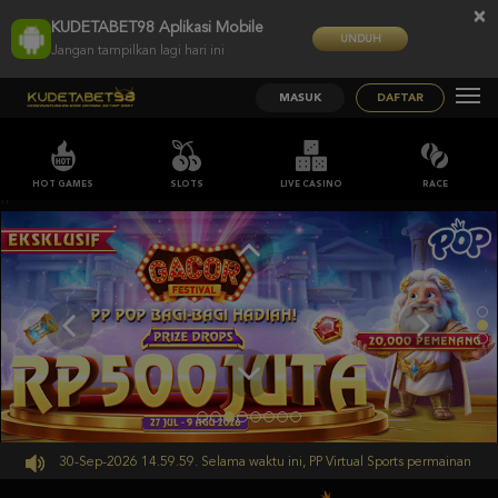
×
KUDETABET98 Aplikasi Mobile
UNDUH
Jangan tampilkan lagi hari ini
MASUK
DAFTAR
HOT GAMES
SLOTS
LIVE CASINO
RACE
;;
 sampai 30-Sep-2026 14.59.59. Selama waktu ini, PP Virtual Sports permainan tida