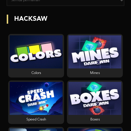
HACKSAW
Colors
Mines
Speed Crash
Boxes