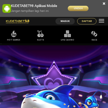
×
KUDETABET98 Aplikasi Mobile
UNDUH
Jangan tampilkan lagi hari ini
MASUK
DAFTAR
HOT GAMES
SLOTS
LIVE CASINO
RACE
;;