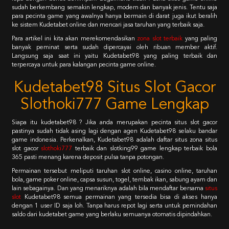
sudah berkembang semakin lengkap, modern dan banyak jenis. Tentu saja
para pecinta game yang awalnya hanya bermain di darat juga ikut beralih
ke sistem Kudetabet online dan mencari jasa taruhan yang terbaik saja.
Para artikel ini kita akan merekomendasikan
zona slot terbaik
yang paling
banyak peminat serta sudah dipercayai oleh ribuan member aktif.
Langsung saja saat ini yaitu Kudetabet98 yang paling terbaik dan
terpercaya untuk para kalangan pecinta game online.
Kudetabet98 Situs Slot Gacor
Slothoki777 Game Lengkap
Siapa itu kudetabet98 ? Jika anda merupakan pecinta situs slot gacor
pastinya sudah tidak asing lagi dengan agen Kudetabet98 selaku bandar
game indonesia. Perkenalkan, Kudetabet98 adalah daftar situs zona situs
slot gacor
slothoki777
terbaik dan slotking99 game lengkap terbaik bola
365 pasti menang karena deposit pulsa tanpa potongan.
Permainan tersebut meliputi taruhan slot online, casino online, taruhan
bola, game poker online, capsa susun, togel, tembak ikan, sabung ayam dan
lain sebagainya. Dan yang menariknya adalah bila mendaftar bersama
situs
slot
Kudetabet98 semua permainan yang tersedia bisa di akses hanya
dengan 1 user ID saja loh. Tanpa harus repot lagi serta untuk pemindahan
saldo dari kudetabet game yang berlaku semuanya otomatis dipindahkan.