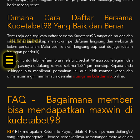
slot 88 apk juga mengikuti modern nya jaman dan teknologi yang sudah
berkembang pesat
Dimana Cara Daftar Bersama
Kudetabet98 Yang Baik dan Benar
Tentu saja dari segi cara daftar bersama Kudetabet98 sangatlah mudah dan
KLIK DISINI!
sederhana saja. Cukup melakukan pendaftaran langsung dari website di
kolom pendaftaran. Maka user id akan langsung siap saat itu juga (dalam
hitungan per detik).
Ataupun untuk lebih efisien bisa melalui Livechat, Whatsapp, Telegram dan
Email pastinya didukung service selama 1x24 jam nonstop. Kepada anda
sehingga bisa menikmati permainan ini jauh lebih nyaman kapan dan
dimanapun ingin menikmati aldernalin
situs game bola dan slot
online.
FAQ - Bagaimana member
bisa mendapatkan maxwin di
kudetabet98
RTP
RTP merupakan Return To Player, istilah RTP oleh pemain slotking99
yang ingin mengetahui berapa besar kecilnya kemenangan mereka dalam