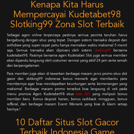
Kenapa Kita Harus
Mempercayai Kudetabet98
Slotking99 Zona Slot Terbaik
Sebagai agen online terpercaya pastinya semua pecinta taruhan harus
bergabung dengan situs yang tepat. Dengan sistem transaksi deposit dan
withdraw yang super cepat yaitu hanya memakan waktu maksimal 5 menit
saja. Semua transaksi akan diproses oleh sistem
slotking99
bersama
kudetabet98. Pastinya bersama agen Kudetabet Slot juga semua member
akan dipandu langsung oleh costumer service yang aktif 24 jam serta ramah
dan berpengalaman.
Para member juga akan di tawarkan berbagai macam jenis promo situs slot
gacor dan slotking99 indonesia bonus menarik agar membantu para
membernya agar bisa mendapatkan keuntungan serta kemenangan yang
maksimal. Berbagai macam promo tersebut bisa langsung di cek pada
menu promosi Agen Kudetabet98 situs
bola 365
yang meliputi bonus
member baru. Bonus deposit harian, bonus cashback mingguan, bonus
refferal, dan berbagai macam Event Menarik yang bisa di klaim setiap
harinya !
10 Daftar Situs Slot Gacor
Terbaik Indonesia Game