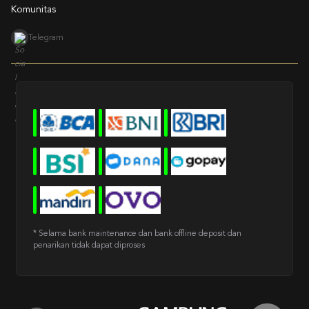
Komunitas
Telegram
* Selama bank maintenance dan bank offline deposit dan
penarikan tidak dapat diproses