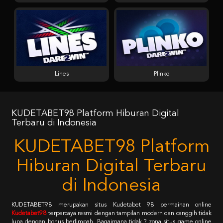
Lines
Plinko
KUDETABET98 Platform Hiburan Digital
Terbaru di Indonesia
KUDETABET98 Platform
Hiburan Digital Terbaru
di Indonesia
KUDETABET98 merupakan situs Kudetabet 98 permainan online
Kudetabet98
terpercaya resmi dengan tampilan modern dan canggih tidak
lupa dengan bonus berlimpah. Bagaimana tidak ? zona situs game online