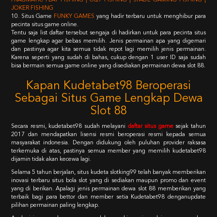
PRAGMATIC PLAY FISHING | CQ9 FISHING | SPADE GAMING FISHING |
JOKER FISHING
10. Situs Game
FUNKY GAMES
yang hadir terbaru untuk menghibur para
pecinta situs game online.
Tentu saja list daftar tersebut sengaja di hadirkan untuk para pecinta situs
game lengkap agar bebas memilih. Jenis permainan apa yang digemari
dan pastinya agar kita semua tidak repot lagi memilih jenis permainan.
Karena seperti yang sudah di bahas, cukup dengan 1 user ID saja sudah
bisa bermain semua game online yang disediakan permainan dewa slot 88.
Kapan Kudetabet98 Beroperasi
Sebagai Situs Game Lengkap Dewa
Slot 88
Secara resmi, kudetabet98 sudah melayani
daftar situs game
sejak tahun
2017 dan mendapatkan lisensi resmi beroperasi resmi kepada semua
masyarakat indonesia. Dengan didukung oleh puluhan provider raksasa
terkemuka di atas, pastinya semua member yang memilih kudetabet98
dijamin tidak akan kecewa lagi.
Selama 5 tahun berjalan, situs kudeta slotking99 telah banyak memberikan
inovasi terbaru situs bola slot yang di sediakan maupun promo dan event
yang di berikan. Apalagi jenis permainan dewa slot 88 memberikan yang
terbaik bagi para bettor dan member setia Kudetabet98 denganupdate
pilihan permainan paling lengkap.