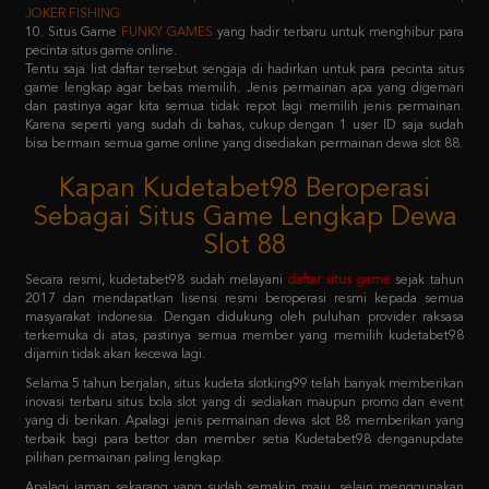
10. Situs Game
FUNKY GAMES
yang hadir terbaru untuk menghibur para
pecinta situs game online.
Tentu saja list daftar tersebut sengaja di hadirkan untuk para pecinta situs
game lengkap agar bebas memilih. Jenis permainan apa yang digemari
dan pastinya agar kita semua tidak repot lagi memilih jenis permainan.
Karena seperti yang sudah di bahas, cukup dengan 1 user ID saja sudah
bisa bermain semua game online yang disediakan permainan dewa slot 88.
Kapan Kudetabet98 Beroperasi
Sebagai Situs Game Lengkap Dewa
Slot 88
Secara resmi, kudetabet98 sudah melayani
daftar situs game
sejak tahun
2017 dan mendapatkan lisensi resmi beroperasi resmi kepada semua
masyarakat indonesia. Dengan didukung oleh puluhan provider raksasa
terkemuka di atas, pastinya semua member yang memilih kudetabet98
dijamin tidak akan kecewa lagi.
Selama 5 tahun berjalan, situs kudeta slotking99 telah banyak memberikan
inovasi terbaru situs bola slot yang di sediakan maupun promo dan event
yang di berikan. Apalagi jenis permainan dewa slot 88 memberikan yang
terbaik bagi para bettor dan member setia Kudetabet98 denganupdate
pilihan permainan paling lengkap.
Apalagi jaman sekarang yang sudah semakin maju, selain menggunakan
transaksi via metode bank bisa juga menggunakan E wallet . Bersama