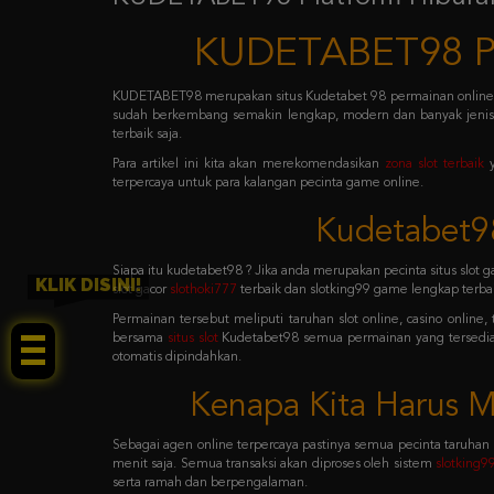
KUDETABET98 Pla
KUDETABET98 merupakan situs Kudetabet 98 permainan onlin
sudah berkembang semakin lengkap, modern dan banyak jenis. T
terbaik saja.
Para artikel ini kita akan merekomendasikan
zona slot terbaik
terpercaya untuk para kalangan pecinta game online.
Kudetabet98
Siapa itu kudetabet98 ? Jika anda merupakan pecinta situs slot 
KLIK DISINI!
slot gacor
slothoki777
terbaik dan slotking99 game lengkap terba
Permainan tersebut meliputi taruhan slot online, casino onlin
bersama
situs slot
Kudetabet98 semua permainan yang tersedia b
otomatis dipindahkan.
Kenapa Kita Harus M
Sebagai agen online terpercaya pastinya semua pecinta taruhan
menit saja. Semua transaksi akan diproses oleh sistem
slotking9
serta ramah dan berpengalaman.