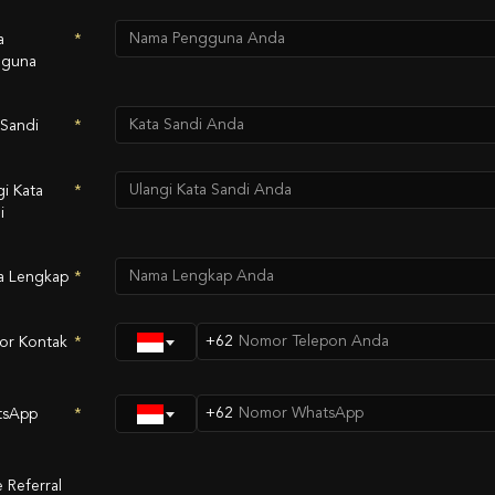
a
gguna
 Sandi
gi Kata
i
Fat Panda adalah 
 Lengkap
impact! Dirancang buat 
ketebak. Dengan energi 
+62
r Kontak
menang besar—Fat Pan
+62
tsApp
 Referral