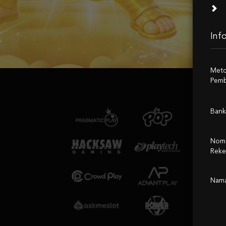
Inf
Met
Pemb
Bank
Nom
Reke
Nama