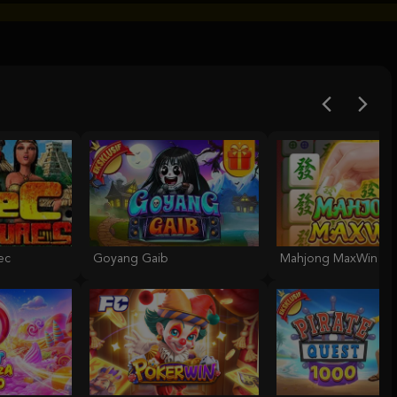
ec
Goyang Gaib
Mahjong MaxWin