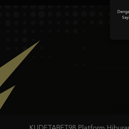
Denga
Say
KUDETABET98 Platform Hiburan 