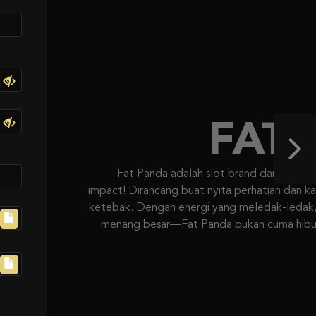
Mahjong Wins 3 – Black
Scatter
rahmads****t
IDR
1,216,750.00
Sweet Bonanza 1000
Dice
FAT PANDA
j****3
IDR
991,350.00
Nex
slot brand dari Pragmatic Play yang bold dan penuh
Gates of Olympus Super
nyita perhatian dan kasih gameplay seru yang nggak
Scatter
yang meledak-ledak, visual yang kece, dan potensi
o****a
da bukan cuma hiburan, tapi pembawa hoki sejati!
IDR
988,350.00
Coba Sekarang