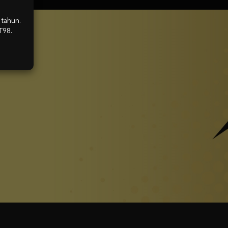
tahun.
T98.