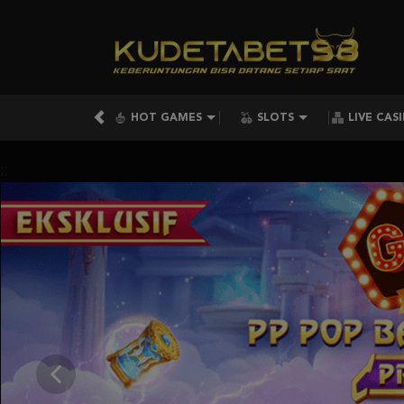
HOT GAMES
SLOTS
LIVE CAS
;;