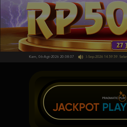
Kam, 06-Agt-2026 20.08.07
orts pada 30-Jun-2026 dari 14.59.59 sampai 30-Sep-2026 14.59.59. Selama waktu in
JACKPOT
PLAY