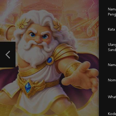
Nam
Pen
Kata
Ulan
Sand
Previous
Nama
Nomo
Wha
Kode