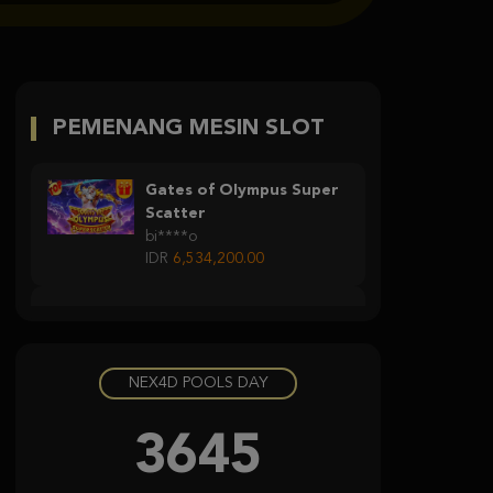
PEMENANG MESIN SLOT
Gates of Olympus Super
Scatter
bi****o
IDR
6,534,200.00
Gates of Olympus
Way of Ninja
FORTUNE GARUDA 500
1000
ro****8
IDR
6,000,000.00
NEX4D POOLS DAY
Gates of Olympus Super
3645
Scatter
rahma****2