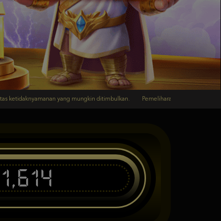
aknyamanan yang mungkin ditimbulkan.
Pemeliharaan Terjadwal: MarbleX pada 31
1,614